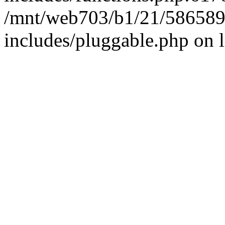
/mnt/web703/b1/21/58658
includes/pluggable.php on 